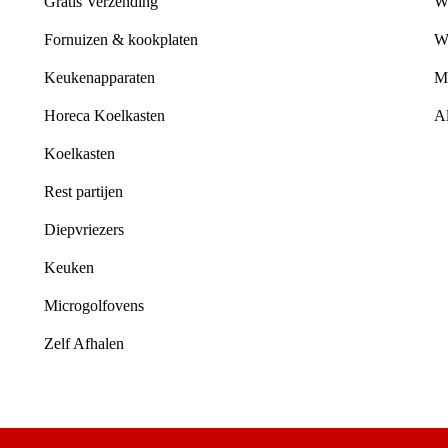
Gratis Verzending
W
Fornuizen & kookplaten
W
Keukenapparaten
M
Horeca Koelkasten
A
Koelkasten
Rest partijen
Diepvriezers
Keuken
Microgolfovens
Zelf Afhalen