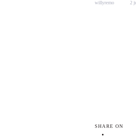
willyremo
2 j
SHARE ON