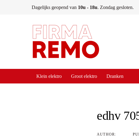
Skip
Skip
Dagelijks geopend van
10u - 18u
. Zondag gesloten.
links
to
content
Klein elektro
Groot elektro
Dranken
Post
navigati
edhv 70
AUTHOR:
PU