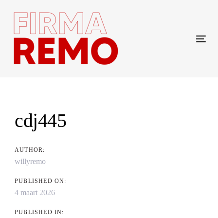
Skip
Skip
links
to
content
Tog
navi
Post
navigation
cdj445
AUTHOR:
willyremo
PUBLISHED ON:
4 maart 2026
PUBLISHED IN: