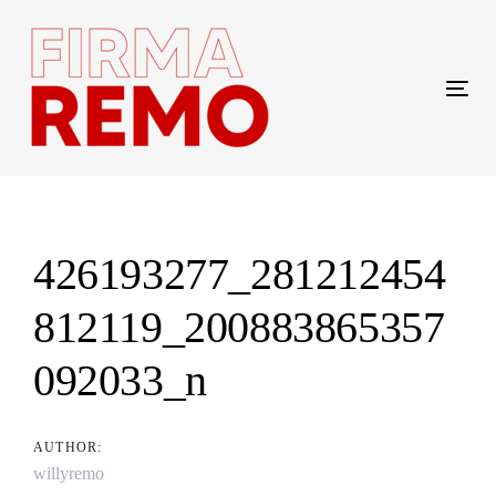
Skip
Skip
links
to
content
Tog
navi
Post
navigation
426193277_281212454
812119_200883865357
092033_n
AUTHOR:
willyremo