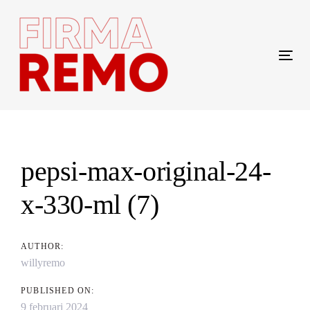
Skip
Skip
links
to
content
Tog
navi
Post
navigation
pepsi-max-original-24-
x-330-ml (7)
AUTHOR:
willyremo
PUBLISHED ON:
9 februari 2024