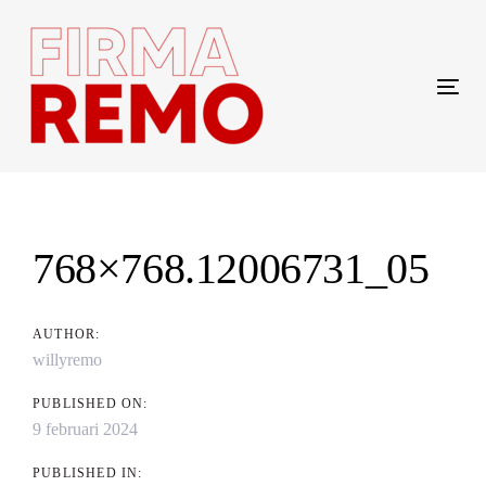
Skip
Skip
links
to
content
Tog
navi
Post
navigation
768×768.12006731_05
AUTHOR:
willyremo
PUBLISHED ON:
9 februari 2024
PUBLISHED IN: