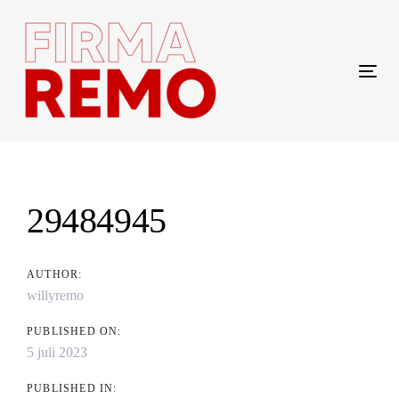
Skip
Skip
links
to
content
Tog
navi
Post
navigation
29484945
AUTHOR:
willyremo
PUBLISHED ON:
5 juli 2023
PUBLISHED IN: