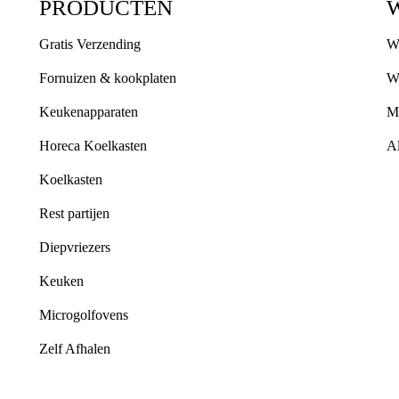
PRODUCTEN
Gratis Verzending
W
Fornuizen & kookplaten
W
Keukenapparaten
M
Horeca Koelkasten
A
Koelkasten
Rest partijen
Diepvriezers
Keuken
Microgolfovens
Zelf Afhalen