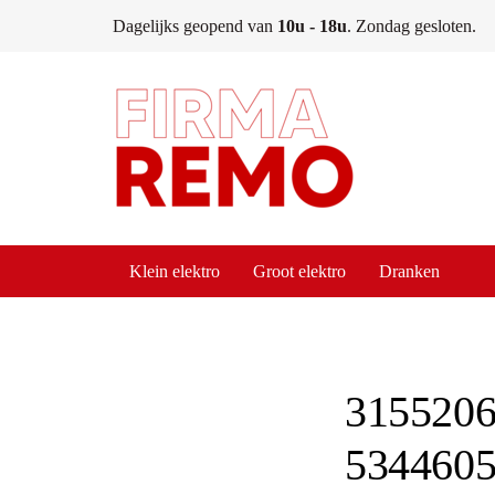
Skip
Skip
Dagelijks geopend van
10u - 18u
. Zondag gesloten.
links
to
content
Klein elektro
Groot elektro
Dranken
Post
navigati
315520
534460