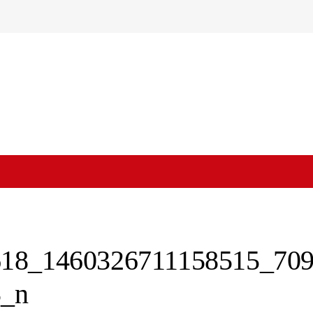
on
618_1460326711158515_70
5_n