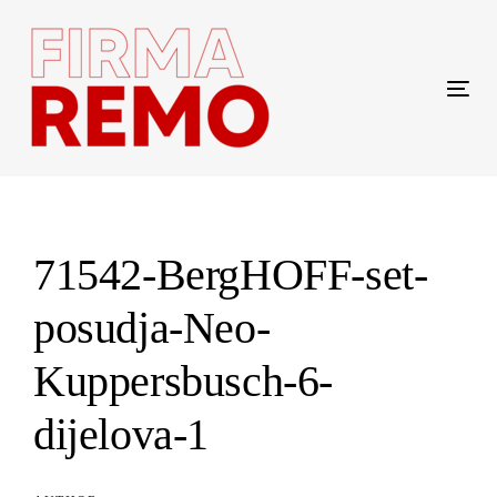
Skip
Skip
links
to
content
Tog
navi
Post
navigation
71542-BergHOFF-set-
posudja-Neo-
Kuppersbusch-6-
dijelova-1