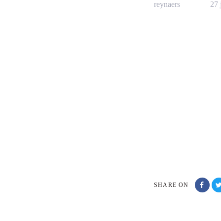
reynaers
27 
SHARE ON