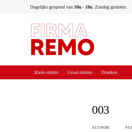
Skip
Skip
Dagelijks geopend van
10u - 18u
. Zondag gesloten.
links
to
content
Klein elektro
Groot elektro
Dranken
Post
navigati
003
AUTHOR:
PU