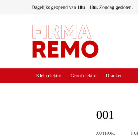
Skip
Skip
Dagelijks geopend van
10u - 18u
. Zondag gesloten.
links
to
content
Klein elektro
Groot elektro
Dranken
Post
navigati
001
AUTHOR:
PU