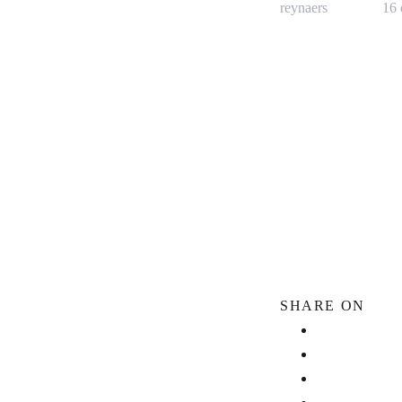
reynaers
16 
SHARE ON