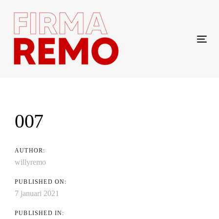
Skip
Skip
links
to
content
Tog
navi
Post
navigation
007
AUTHOR:
willyremo
PUBLISHED ON:
7 januari 2021
PUBLISHED IN: