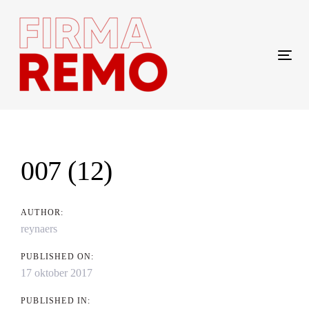
Skip
Skip
links
to
content
Tog
navi
Post
navigation
007 (12)
AUTHOR:
reynaers
PUBLISHED ON:
17 oktober 2017
PUBLISHED IN: