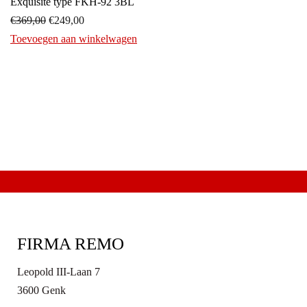
Exquisite type FKH-92 3BL
Original
Current
€
369,00
€
249,00
price
price
Toevoegen aan winkelwagen
was:
is:
€369,00.
€249,00.
FIRMA REMO
Leopold III-Laan 7
3600 Genk