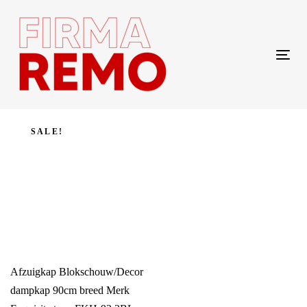
Skip
Skip
links
to
content
Tog
navi
SALE!
Afzuigkap Blokschouw/Decor
dampkap 90cm breed Merk